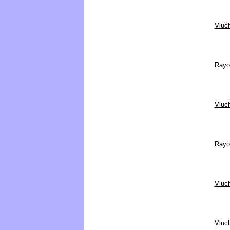
Vluc
Rayo
Vluch
Rayon
Vluc
Vluch