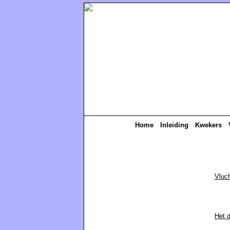
Home
Inleiding
Kwekers
Vluch
Het d