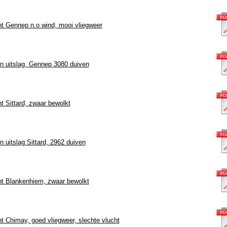
ht Gennep n.o wind, mooi vliegweer
n uitslag, Gennep 3080 duiven
t Sittard, zwaar bewolkt
 uitslag Sittard, 2962 duiven
ht Blankenhiem, zwaar bewolkt
t Chimay, goed vliegweer, slechte vlucht